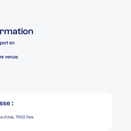
ormation
sport en
tre venue.
se :
ue d’Uzès, 75002 Paris