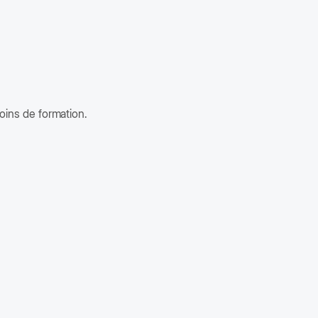
 formulaire soient enregistrées afin de rendre le service
é.
ins de formation.