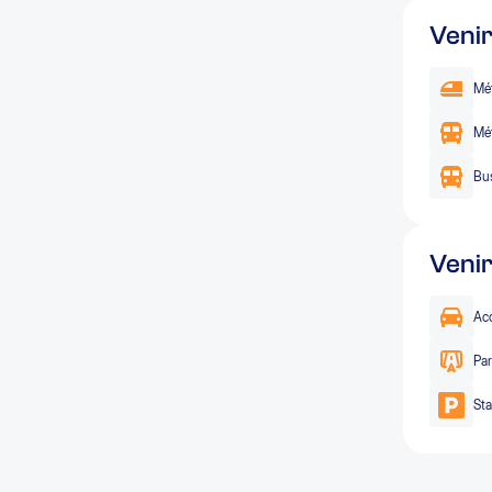
Veni
Mét
Mét
Bus
Venir
Acc
Par
Sta