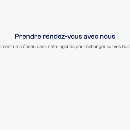
En validant cet envoi, j’accepte que les informations recueillies sur ce
demandé et traitées conformément à notre
politique de confidentialit
Prendre rendez-vous avec nous
tement un créneau dans notre agenda pour échanger sur vos beso